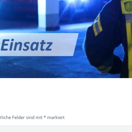
rliche Felder sind mit
*
markiert