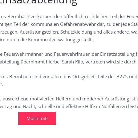
ms-Bermbach verkörpert den öffentlich-rechtlichen Teil der Feue
htigen Teil der kommunalen Gefahrenabwehr dar, zu der jede S
hrzeugen, Ausrüstungsteilen, Schutzkleidung und alles andere, wa
wird durch die Kommunalverwaltung gestellt.
 Feuerwehrmänner und Feuerwehrfrauen der Einsatzabteilung für
bteilung übernimmt hierbei Sarah Kilb, vertreten wird sie durc
ems-Bermbach sind vor allem das Ortsgebiet, Teile der B275 und
r.
, ausreichend motivierten Helfern und moderner Ausrüstung ist d
Tag und Nacht, schnelle und effektive Hilfe in Notfällen zu leist
Mach mit!