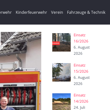
erwehr
Kinderfeuerwehr
Verein
Fahrzeuge & Technik
Einsatz
16/2026
6. August
2026
Einsatz
15/2026
6. August
2026
Einsatz
14/2026
24. Juli